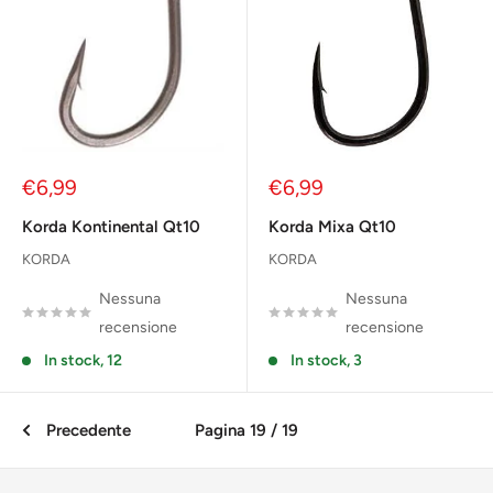
Prezzo
Prezzo
€6,99
€6,99
scontato
scontato
Korda Kontinental Qt10
Korda Mixa Qt10
KORDA
KORDA
Nessuna
Nessuna
recensione
recensione
In stock, 12
In stock, 3
Precedente
Pagina 19 / 19