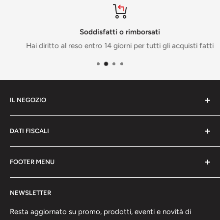
Soddisfatti o rimborsati
Hai diritto al reso entro 14 giorni per tutti gli acquisti fatti
IL NEGOZIO
Lunedi - Venerdi
DATI FISCALI
08:30 - 12:30
15:15 - 19:15
Via del Santo 27/a
FOOTER MENU
35010 Loreggia (PD)
Domenica
P. Iva 03991810288
Home
Chiuso
NEWSLETTER
Search
Contatti
Resta aggiornato su promo, prodotti, eventi e novità di