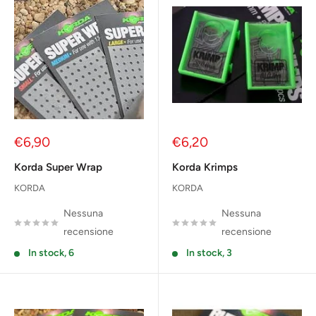
Prezzo
Prezzo
€6,90
€6,20
scontato
scontato
Korda Super Wrap
Korda Krimps
KORDA
KORDA
Nessuna
Nessuna
recensione
recensione
In stock, 6
In stock, 3