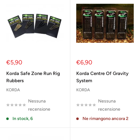
Prezzo
Prezzo
€5,90
€6,90
scontato
scontato
Korda Safe Zone Run Rig
Korda Centre Of Gravity
Rubbers
System
KORDA
KORDA
Nessuna
Nessuna
recensione
recensione
In stock, 6
Ne rimangono ancora 2