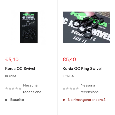
Prezzo
Prezzo
€5,40
€5,40
scontato
scontato
Korda QC Swivel
Korda QC Ring Swivel
KORDA
KORDA
Nessuna
Nessuna
recensione
recensione
Esaurito
Ne rimangono ancora 2