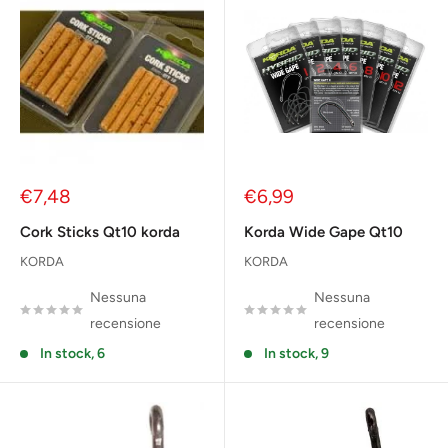
Prezzo
Prezzo
€7,48
€6,99
scontato
scontato
Cork Sticks Qt10 korda
Korda Wide Gape Qt10
KORDA
KORDA
Nessuna
Nessuna
recensione
recensione
In stock, 6
In stock, 9