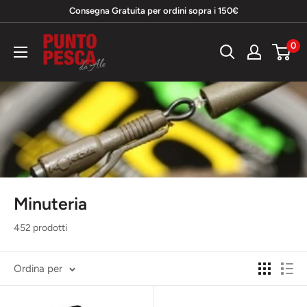
Vai
Consegna Gratuita per ordini sopra i 150€
al
Punto
0
contenuto
Pesca
da
Ale
Minuteria
452 prodotti
Ordina per