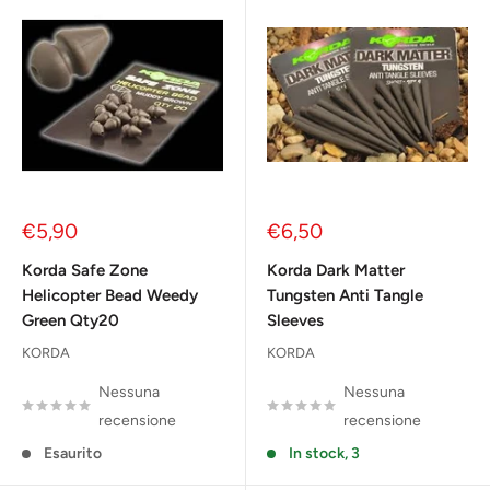
Prezzo
Prezzo
€5,90
€6,50
scontato
scontato
Korda Safe Zone
Korda Dark Matter
Helicopter Bead Weedy
Tungsten Anti Tangle
Green Qty20
Sleeves
KORDA
KORDA
Nessuna
Nessuna
recensione
recensione
Esaurito
In stock, 3