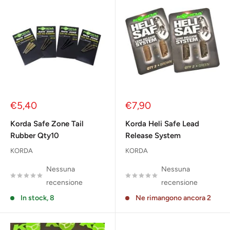
Prezzo
Prezzo
€5,40
€7,90
scontato
scontato
Korda Safe Zone Tail
Korda Heli Safe Lead
Rubber Qty10
Release System
KORDA
KORDA
Nessuna
Nessuna
recensione
recensione
In stock, 8
Ne rimangono ancora 2