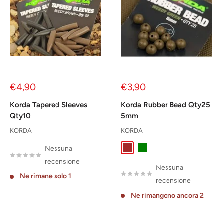
Prezzo
Prezzo
€4,90
€3,90
scontato
scontato
Korda Tapered Sleeves
Korda Rubber Bead Qty25
Qty10
5mm
KORDA
KORDA
Nessuna
Brown
green
recensione
Nessuna
Ne rimane solo 1
recensione
Ne rimangono ancora 2