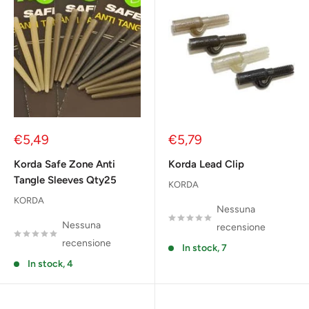
Prezzo
Prezzo
€5,49
€5,79
scontato
scontato
Korda Safe Zone Anti
Korda Lead Clip
Tangle Sleeves Qty25
KORDA
KORDA
Nessuna
Nessuna
recensione
recensione
In stock, 7
In stock, 4