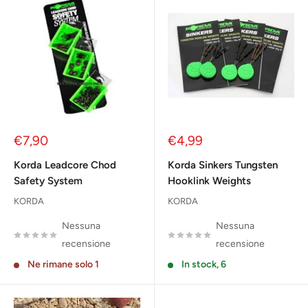
Prezzo
Prezzo
€7,90
€4,99
scontato
scontato
Korda Leadcore Chod
Korda Sinkers Tungsten
Safety System
Hooklink Weights
KORDA
KORDA
Nessuna
Nessuna
recensione
recensione
Ne rimane solo 1
In stock, 6